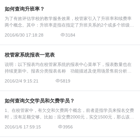
如何查询升班率？
为了有效评估学校的教学服务效果，校管家引入了升班率和续费率
两个概念。其中：升班率是指在指定了升班关系的2个或多个班级之
间，已升班学员数占原应升班学员总数的比率。续费率是指在指定
2016/6/30 17:18:28
3184
的日期范围内，已续费学员数占应续费学员数的比率。升班率通常
适用于课程和班级具…
校管家系统报表一览表
说明：以下报表均在校管家系统的报表中心菜单下，报表数量也在
持续更新中。报表分类报表名称 功能描述及使用场景售前分析报
表客户分析报表按招生来源统计统计指定时间段内各种来源渠道的
2016/2/4 9:15:21
5819
意向学员数占比，方
如何查询欠交学员和欠费学员？
1、在校管家中，有欠交和欠费两个概念，前者是指学员来报名交费
时，没有足额交够。比如：应交费2000元，实交1500元，那么该学
员欠交金额为500元；后者是指学生购买的课时不仅已经上完，页且
2016/1/6 17:59:15
3956
超额上课了，导致学员剩余学费为负。2、那么如何查询当前的欠交
学员和欠费学员，…