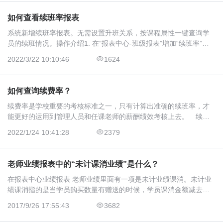
如何查看续班率报表
系统新增续班率报表。无需设置升班关系，按课程属性一键查询学
员的续班情况。操作介绍1. 在“报表中心-班级报表”增加“续班率”报
表： 2. 续费率报表支持按课程属性查询班级续费率。例如老师想查
2022/3/22 10:10:46
1624
看2021中国舞冬季课程学员有多少购买了2022中国舞春季课程。点
击“选择”选…
如何查询续费率？
续费率是学校重要的考核标准之一，只有计算出准确的续班率，才
能更好的运用到管理人员和任课老师的薪酬绩效考核上去。 续费
率=已续费人数占应续费人数的比率，但是每个学校对应续费人数和
2022/1/24 10:41:28
2379
已续费人数定义的规则是不一样的，例如：有的学校规定应续费人
数（分母）为班级在…
老师业绩报表中的“未计课消业绩”是什么？
在报表中心业绩报表 老师业绩里面有一项是未计业绩课消。未计业
绩课消指的是当学员购买数量有赠送的时候，学员课消金额减去老
师业绩金额得出的值。在老师课消业绩明细里面的未计业绩课消是
2017/9/26 17:55:43
3682
每节课的未计业绩课消，而在老师课消业绩汇总里面的未计业绩课
消则是每节课的未计…